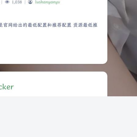
|
1,038
|
lushanyanyv
Sans Serif
Serif
) 以下是官网给出的最低配置和推荐配置 资源最低推
浅阴影
深阴影
关闭
日落
暗化
灰度
cker
er
|
3,366
|
lushanyanyv
卸载旧版本Docker以及关联的依赖项 yum remove