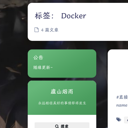
标签：
Docker
4 篇文章
公告
随缘更新~
廬山烟雨
#直接
永远相信美好的事情即将发生
name 
搜索