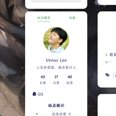
站点概览
功能
1. 数据
Venus Lee
v…
人生如逆旅，我亦是行人
43
17
40
文章
分类
标签
QQ
站点统计
0
在线访客: