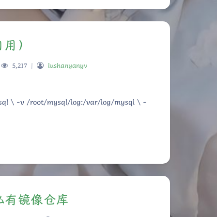
自用）
5,217
|
lushanyanyv
 -v /root/mysql/log:/var/log/mysql \ -
部署私有镜像仓库
夜间模式