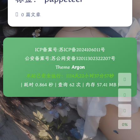
0 篇文章
ICP备案号:
苏ICP备2024106011号
夜间模式
公安备案号:
苏公网安备32011302322207号
Theme
Argon
Sans Serif
Serif
本站已安全运行：1114天22小时37分57秒
| 耗时 0.864 秒 | 查询 62 次 | 内存 57.41 MB |
浅阴影
深阴影
关闭
日落
暗化
灰度
0%