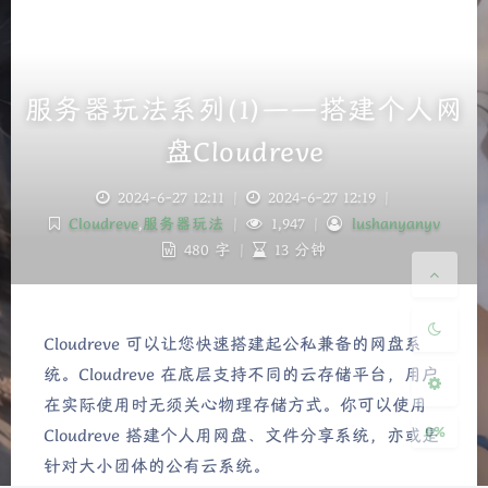
服务器玩法系列(1)——搭建个人网
盘Cloudreve
夜间模式
2024-6-27 12:11
|
2024-6-27 12:19
|
Cloudreve
,
服务器玩法
|
1,947
|
lushanyanyv
Sans Serif
Serif
480 字
|
13 分钟
浅阴影
深阴影
Cloudreve 可以让您快速搭建起公私兼备的网盘系
关闭
日落
暗化
灰度
统。Cloudreve 在底层支持不同的云存储平台，用户
在实际使用时无须关心物理存储方式。你可以使用
0%
Cloudreve 搭建个人用网盘、文件分享系统，亦或是
针对大小团体的公有云系统。