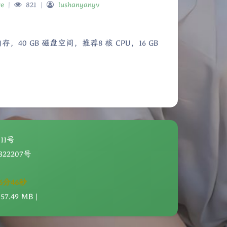
re
|
821
|
lushanyanyv
，40 GB 磁盘空间，推荐8 核 CPU，16 GB
夜间模式
Sans Serif
Serif
浅阴影
深阴影
011号
关闭
日落
暗化
灰度
22207号
6分47秒
7.49 MB |