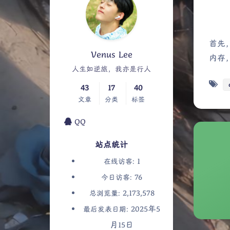
首先，
Venus Lee
内存
人生如逆旅，我亦是行人
43
17
40
文章
分类
标签
QQ
站点统计
1
在线访客:
76
今日访客:
2,173,578
总浏览量:
2025年5
最后发表日期:
月15日