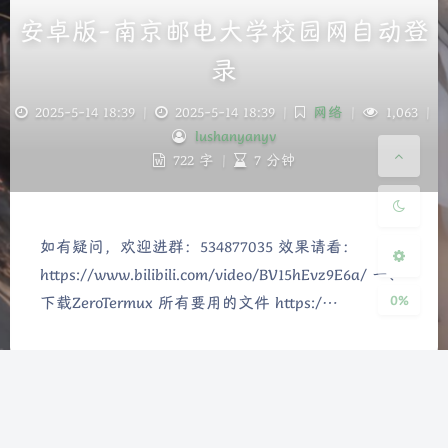
安卓版-南京邮电大学校园网自动登
录
夜间模式
2025-5-14 18:39
|
2025-5-14 18:39
|
网络
|
1,063
|
Sans Serif
Serif
lushanyanyv
722 字
|
7 分钟
浅阴影
深阴影
关闭
日落
暗化
灰度
如有疑问，欢迎进群：534877035 效果请看：
https://www.bilibili.com/video/BV15hEvz9E6a/ 一、
0%
下载ZeroTermux 所有要用的文件 https:/…
ICP备案号:
苏ICP备2024106011号