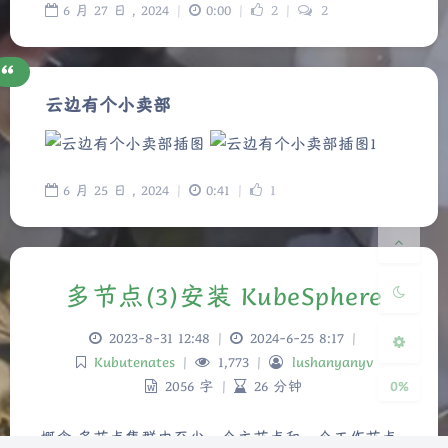
6
月
27
日 ,
2024
|
0:00
|
2
|
2
云边有个小卖部
夜间模式
6
月
25
日 ,
2024
|
0:41
|
1
Sans Serif
Serif
浅阴影
深阴影
多节点(3)安装 KubeSphere
关闭
日落
暗化
灰度
2023-8-31 12:48
|
2024-6-25 8:17
|
Kubutenates
|
1,773
|
lushanyanyv
0%
2056 字
|
26 分钟
概念 多节点集群由至少一个主节点和一个工作节点