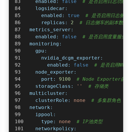
enabled:
false
# 是否启用日志功能
logsidecar:
enabled:
true
# 是否启用日志侧车
replicas:
2
# 日志侧车的副本数
metrics_server:
enabled:
false
# 是否启用度量服务器
monitoring:
gpu:
nvidia_dcgm_exporter:
enabled:
false
# 是否启用NVIDI
node_exporter:
port:
9100
# Node Exporter的
storageClass:
''
# 存储类
multicluster:
clusterRole:
none
# 多集群角色
network:
ippool:
type:
none
# IP池类型
networkpolicy: