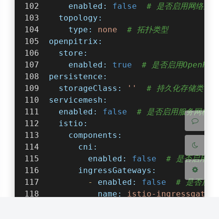
enabled:
false
# 是否启用网络策略
topology:
type:
none
# 拓扑类型
openpitrix:
store:
夜间模式
enabled:
true
# 是否启用OpenPit
persistence:
Sans Serif
Serif
storageClass:
''
# 持久化存储类
servicemesh:
浅阴影
深阴影
enabled:
false
# 是否启用服务网格
istio:
关闭
日落
暗化
灰度
components:
cni:
enabled:
false
# 是否启用CN
ingressGateways:
-
enabled:
false
# 是否启用Is
name:
istio-ingressgatew
terminal:
timeout:
600
# 终端超时时间（秒）