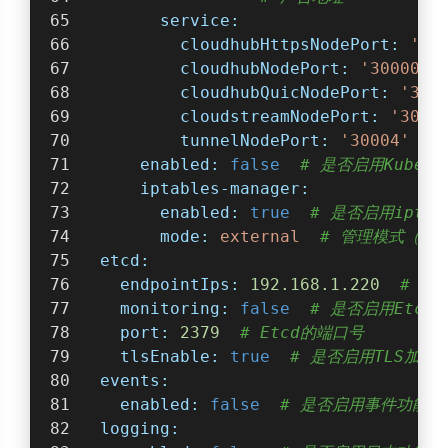
service:
cloudhubHttpsNodePort:
'30
cloudhubNodePort:
'30000'
cloudhubQuicNodePort:
'300
cloudstreamNodePort:
'3000
tunnelNodePort:
'30004'
#
enabled:
false
# 是否启用KubeEd
iptables-manager:
enabled:
true
# 是否启用iptab
mode:
external
# 管理模式（ext
etcd:
endpointIps:
192.168
.1
.220
# E
monitoring:
false
# 是否启用Etcd
port:
2379
# Etcd的端口号
tlsEnable:
true
# 是否启用TLS加密
events:
enabled:
false
# 是否启用事件功能
logging: