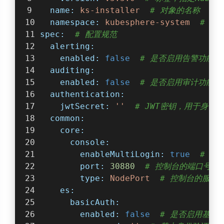
name:
ks-installer
# 对象的名称
namespace:
kubesphere-system
# 对
spec:
# 配置规范
alerting:
enabled:
false
# 是否启用告警功能
auditing:
enabled:
false
# 是否启用审计功能
authentication:
jwtSecret:
''
# JWT密钥，用于身份
common:
core:
console:
enableMultiLogin:
true
# 是
port:
30880
# 控制台的端口号
type:
NodePort
# 控制台的服务
es:
basicAuth:
enabled:
false
# 是否启用基本