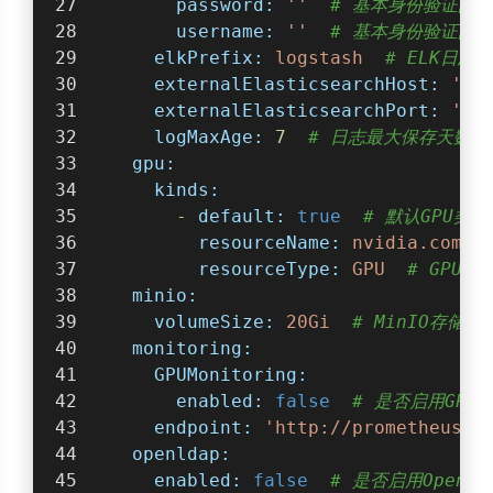
password:
''
# 基本身份验证的
username:
''
# 基本身份验证的
elkPrefix:
logstash
# ELK日志
externalElasticsearchHost:
''
externalElasticsearchPort:
''
logMaxAge:
7
# 日志最大保存天数
gpu:
kinds:
-
default:
true
# 默认GPU类型
resourceName:
nvidia.com/g
resourceType:
GPU
# GPU资
minio:
volumeSize:
20Gi
# MinIO存储卷
monitoring:
GPUMonitoring:
enabled:
false
# 是否启用GPU
endpoint:
'http://prometheus-o
openldap:
enabled:
false
# 是否启用OpenLD