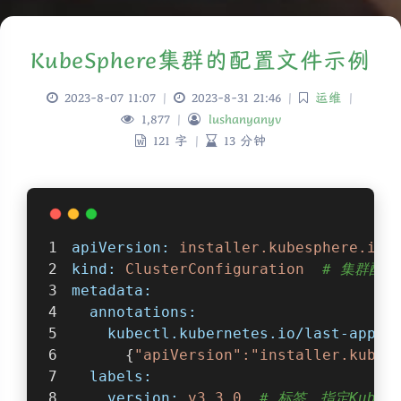
KubeSphere集群的配置文件示例
2023-8-07 11:07
|
2023-8-31 21:46
|
运维
|
1,877
|
lushanyanyv
121 字
|
13 分钟
apiVersion:
installer.kubesphere.io/
kind:
ClusterConfiguration
# 集群配
metadata:
annotations:
kubectl.kubernetes.io/last-appli
      {
"apiVersion"
:"installer.kubes
labels:
version:
v3.3.0
# 标签，指定KubeS