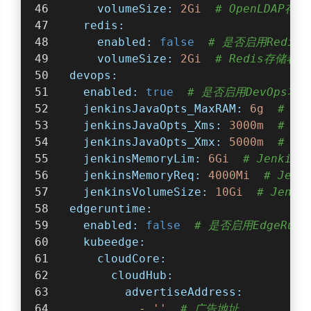
volumeSize:
2Gi
# OpenLDAP存
redis:
enabled:
false
# 是否启用Redis
volumeSize:
2Gi
# Redis存储卷大
devops:
enabled:
true
# 是否启用DevOps功能
jenkinsJavaOpts_MaxRAM:
6g
# Je
jenkinsJavaOpts_Xms:
3000m
# Je
jenkinsJavaOpts_Xmx:
5000m
# Je
jenkinsMemoryLim:
6Gi
# Jenkin
jenkinsMemoryReq:
4000Mi
# Jen
jenkinsVolumeSize:
10Gi
# Jenk
edgeruntime:
enabled:
false
# 是否启用EdgeRunt
kubeedge:
cloudCore:
cloudHub:
advertiseAddress:
-
''
# 广告地址