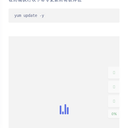
在终端执行以下命令更新所有软件包
yum update -y
夜间模式
Sans Serif
Serif
浅阴影
深阴影
关闭
日落
暗化
灰度
0%