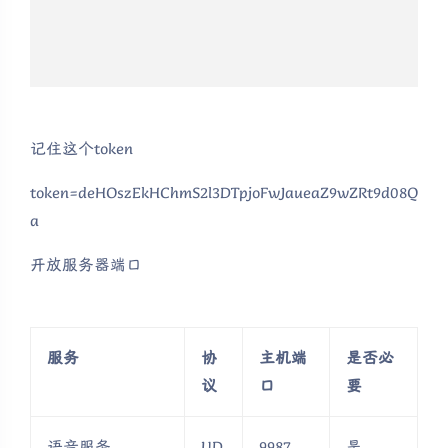
记住这个token
token=deHOszEkHChmS2l3DTpjoFwJaueaZ9wZRt9d08Q
a
开放服务器端口
服务
协
主机端
是否必
议
口
要
语音服务
UD
9987
是