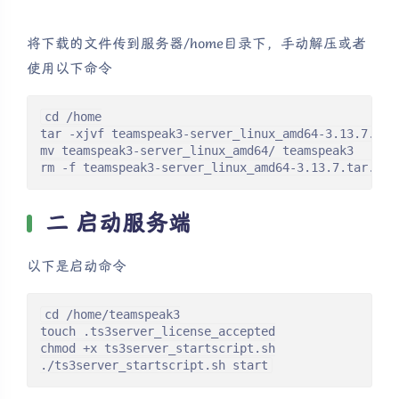
将下载的文件传到服务器/home目录下，手动解压或者
使用以下命令
cd /home

tar -xjvf teamspeak3-server_linux_amd64-3.13.7.tar.
mv teamspeak3-server_linux_amd64/ teamspeak3

rm -f teamspeak3-server_linux_amd64-3.13.7.tar.bz2
二 启动服务端
以下是启动命令
cd /home/teamspeak3

touch .ts3server_license_accepted

chmod +x ts3server_startscript.sh

./ts3server_startscript.sh start