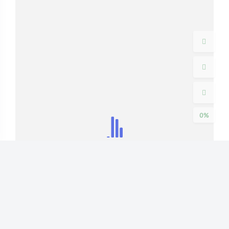
夜间模式
Sans Serif
Serif
浅阴影
深阴影
关闭
日落
暗化
灰度
0%