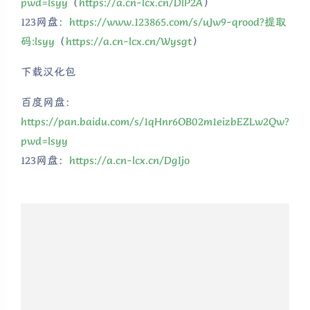
pwd=lsyy
（
https://a.cn-lcx.cn/DlP2A
）
123网盘：
https://www.123865.com/s/uJw9-qrood?提取
码:lsyy
（
https://a.cn-lcx.cn/Wysgt
）
下载汉化包
百度网盘：
https://pan.baidu.com/s/1qHnr6OB02m1eizbEZLw2Qw?
pwd=lsyy
123网盘：
https://a.cn-lcx.cn/DgIjo