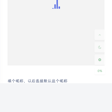
夜间模式
Sans Serif
Serif
浅阴影
深阴影
关闭
日落
暗化
灰度
0%
填个昵称，以后连接默认这个昵称