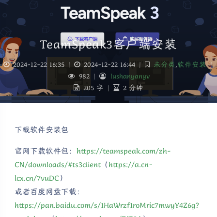
TeamSpeak3客户端安装
2024-12-22 16:35
|
2024-12-22 16:44
|
未分类
,
软件安装
|
982
|
lushanyanyv
205 字
|
2 分钟
下载软件安装包
官网下载软件包：
https://teamspeak.com/zh-
CN/downloads/#ts3client
（
https://a.cn-
lcx.cn/7vuDC
）
或者百度网盘下载：
https://pan.baidu.com/s/1HaWrzf1roMric7mwyY4Z6g?