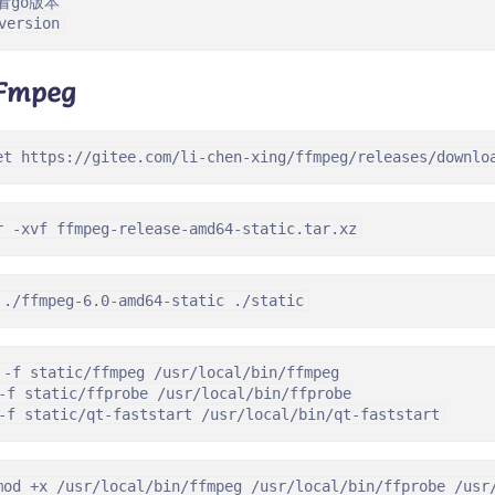
看go版本

version
Fmpeg
et https://gitee.com/li-chen-xing/ffmpeg/releases/downlo
r -xvf ffmpeg-release-amd64-static.tar.xz
 ./ffmpeg-6.0-amd64-static ./static
 -f static/ffmpeg /usr/local/bin/ffmpeg

-f static/ffprobe /usr/local/bin/ffprobe

-f static/qt-faststart /usr/local/bin/qt-faststart
mod +x /usr/local/bin/ffmpeg /usr/local/bin/ffprobe /usr