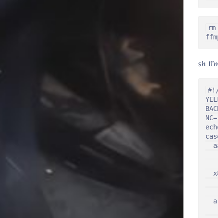
rm
ffm
sh ff
#!
YEL
BAC
NC=
ech
cas
  a
   
   
  x
   
   
  a
   