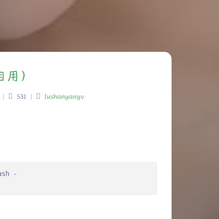
（自用）
|
531
|
lushanyanyv
sh -
