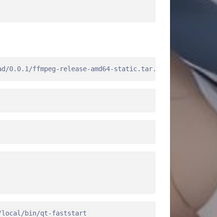
ad/0.0.1/ffmpeg-release-amd64-static.tar.xz
/local/bin/qt-faststart