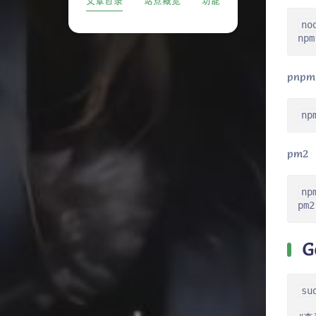
文章目录
站点概览
功能
no
npm
pnpm
np
pm2
np
pm2
G
su