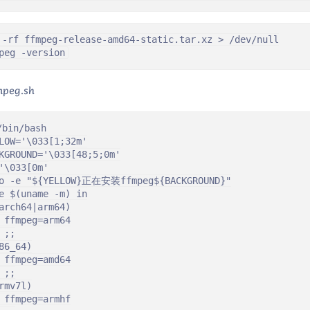
 -rf ffmpeg-release-amd64-static.tar.xz > /dev/null

peg -version
mpeg.sh
/bin/bash

LOW='\033[1;32m'

KGROUND='\033[48;5;0m'

'\033[0m'

o -e "${YELLOW}正在安装ffmpeg${BACKGROUND}"

e $(uname -m) in

arch64|arm64)

 ffmpeg=arm64

 ;;

86_64)

 ffmpeg=amd64

 ;;

rmv7l)

 ffmpeg=armhf
