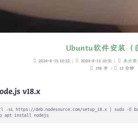
Ubuntu软件安装
2024-8-15 10:22
|
2024-8-15 10:31
|
未分类
198 字
|
13 分钟
ode.js v18.x
rl -sL https://deb.nodesource.com/setup_18.x | sudo -E ba
o apt install nodejs