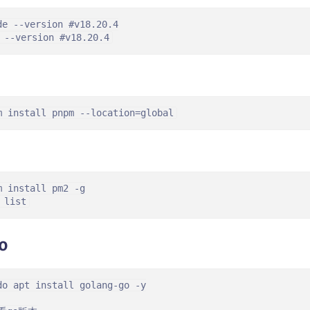
de --version #v18.20.4

 --version #v18.20.4
m install pnpm --location=global
m install pm2 -g

 list
o
do apt install golang-go -y
