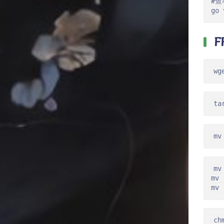
#查
go 
F
wg
ta
mv
mv
mv 
mv 
ch