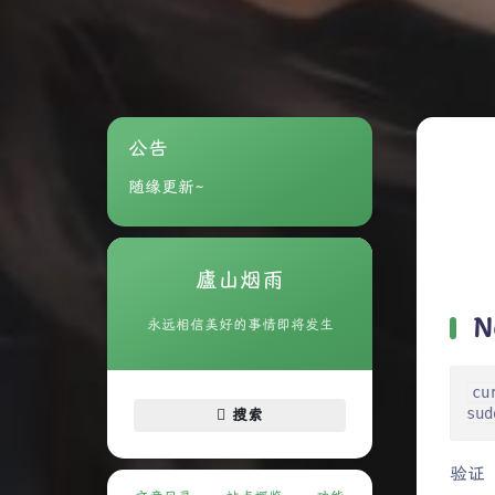
公告
随缘更新~
廬山烟雨
N
永远相信美好的事情即将发生
cu
sud
搜索
验证